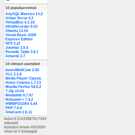
10 populaarsemat
AnySQL Maestro 13.2
Urban Terror 4.2
VirtualBox 4.3.10
InfraRecorder 0.53
Ubuntu 13.10
Visual Basic 2008
Express Edition
HFS 2.2f
Joomla! 1.5.5
Periodic Table 3.8.1
Amarok 2.7
10 viimast uuendust
booruWebCam 2.00
VLC 2.2.6
Media Player Classic
Home Cinema 1.7.13
Mozilla Firefox 54.0.2
7-Zip 16.04
MediaInfo 0.7.97
Notepad++ 7.4.2
HWiNFO32/64 5.44
PHP 7.0.8
GnuCash 2.6.11
kulus 0.31433987617493
sekundit
külastusi lehele 4503695
lehel on 5 külastajat