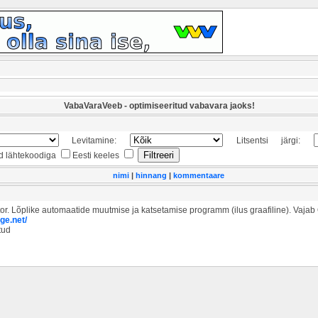
VabaVaraVeeb - optimiseeritud vabavara jaoks!
Levitamine:
Litsentsi järgi:
d lähtekoodiga
Eesti keeles
nimi
|
hinnang
|
kommentaare
or. Lõplike automaatide muutmise ja katsetamise programm (ilus graafiline). Vajab
ge.net/
tud