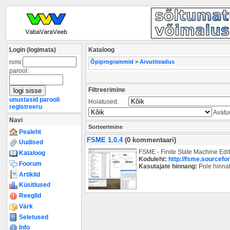
Login (logimata)
Kataloog
nimi:
Õpiprogrammid
>
Arvutiteadus
parool:
Filtreerimine
unustasid parooli
Hoiatused:
registreeru
Avatu
Navi
Sorteerimine
Pealeht
FSME 1.0.4
(0 kommentaari)
Uudised
FSME - Finite State Machine Edit
Kataloog
Koduleht:
http://fsme.sourcefor
Foorum
Kasutajate hinnang:
Pole hinna
Artiklid
Küsitlused
Reeglid
Värk
Seletused
Info