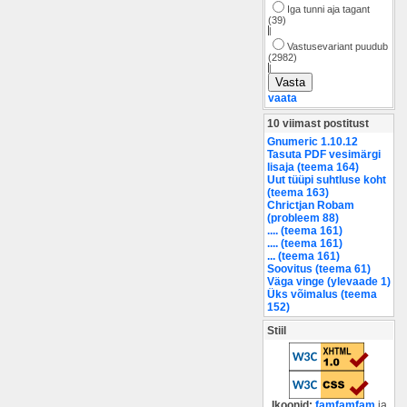
Iga tunni aja tagant
(39)
|
Vastusevariant puudub
(2982)
|
vaata
10 viimast postitust
Gnumeric 1.10.12
Tasuta PDF vesimärgi
lisaja (teema 164)
Uut tüüpi suhtluse koht
(teema 163)
Chrictjan Robam
(probleem 88)
.... (teema 161)
.... (teema 161)
... (teema 161)
Soovitus (teema 61)
Väga vinge (ylevaade 1)
Üks võimalus (teema
152)
Stiil
Ikoonid:
famfamfam
ja