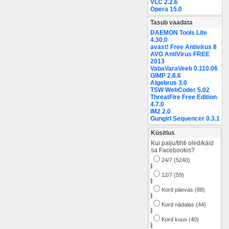
VLC 2.2.6
Opera 15.0
Tasub vaadata
DAEMON Tools Lite
4.30.0
avast! Free Antivirus 8
AVG AntiVirus FREE
2013
VabaVaraVeeb 0.110.06
GIMP 2.8.6
Algebrus 3.0
TSW WebCoder 5.02
ThreatFire Free Edition
4.7.0
IM2 2.0
Gungirl Sequencer 0.3.1
Küsitlus
Kui palju/tihti oled/käid
sa Facebookis?
24/7 (5240)
|
12/7 (59)
|
Kord päevas (88)
|
Kord nädalas (44)
|
Kord kuus (40)
|