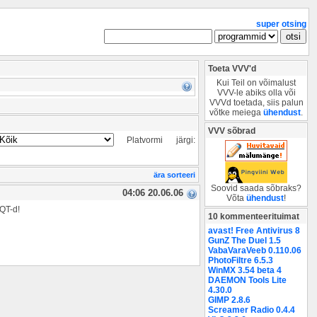
super otsing
Toeta VVV'd
Kui Teil on võimalust
VVV-le abiks olla või
VVVd toetada, siis palun
võtke meiega
ühendust
.
VVV sõbrad
Platvormi järgi:
ära sorteeri
Soovid saada sõbraks?
04:06 20.06.06
Võta
ühendust
!
 QT-d!
10 kommenteerituimat
avast! Free Antivirus 8
GunZ The Duel 1.5
VabaVaraVeeb 0.110.06
PhotoFiltre 6.5.3
WinMX 3.54 beta 4
DAEMON Tools Lite
4.30.0
GIMP 2.8.6
Screamer Radio 0.4.4