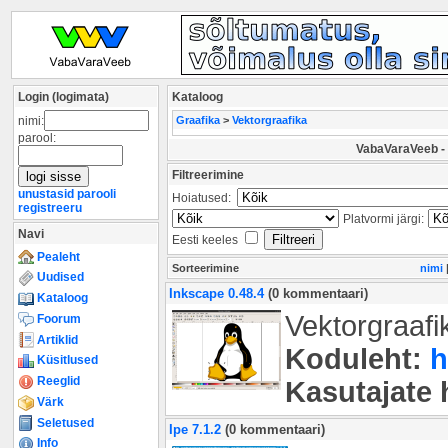
Login (logimata)
Kataloog
nimi:
Graafika
>
Vektorgraafika
parool:
VabaVaraVeeb - 
Filtreerimine
unustasid parooli
Hoiatused:
registreeru
Platvormi järgi:
Navi
Eesti keeles
Pealeht
Sorteerimine
nimi
Uudised
Inkscape 0.48.4
(0 kommentaari)
Kataloog
Vektorgraafi
Foorum
Artiklid
Koduleht:
h
Küsitlused
Reeglid
Kasutajate
Värk
Seletused
Ipe 7.1.2
(0 kommentaari)
Info