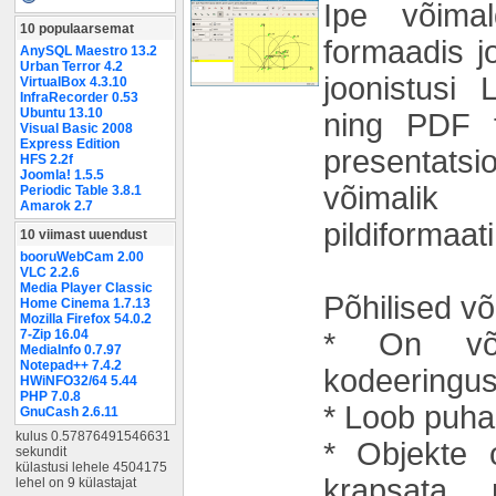
Ipe võim
10 populaarsemat
formaadis j
AnySQL Maestro 13.2
Urban Terror 4.2
joonistusi
VirtualBox 4.3.10
InfraRecorder 0.53
Ubuntu 13.10
ning PDF 
Visual Basic 2008
Express Edition
presentat
HFS 2.2f
Joomla! 1.5.5
võimali
Periodic Table 3.8.1
Amarok 2.7
pildiformaati
10 viimast uuendust
booruWebCam 2.00
VLC 2.2.6
Media Player Classic
Põhilised v
Home Cinema 1.7.13
Mozilla Firefox 54.0.2
* On või
7-Zip 16.04
MediaInfo 0.7.97
Notepad++ 7.4.2
kodeeringus 
HWiNFO32/64 5.44
PHP 7.0.8
* Loob puha
GnuCash 2.6.11
kulus 0.57876491546631
* Objekte 
sekundit
külastusi lehele 4504175
krapsata 
lehel on 9 külastajat