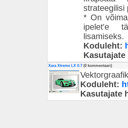
strateegilisi
* On võimal
ipelet'e t
lisamiseks.
Koduleht:
Kasutajate
Xara Xtreme LX 0.7
(0 kommentaari)
Vektorgraafi
Koduleht:
h
Kasutajate 