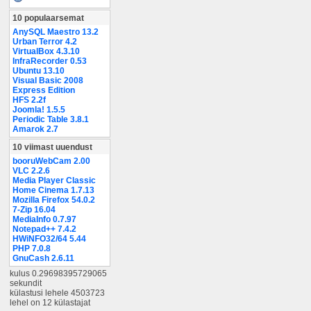
10 populaarsemat
AnySQL Maestro 13.2
Urban Terror 4.2
VirtualBox 4.3.10
InfraRecorder 0.53
Ubuntu 13.10
Visual Basic 2008
Express Edition
HFS 2.2f
Joomla! 1.5.5
Periodic Table 3.8.1
Amarok 2.7
10 viimast uuendust
booruWebCam 2.00
VLC 2.2.6
Media Player Classic
Home Cinema 1.7.13
Mozilla Firefox 54.0.2
7-Zip 16.04
MediaInfo 0.7.97
Notepad++ 7.4.2
HWiNFO32/64 5.44
PHP 7.0.8
GnuCash 2.6.11
kulus 0.29698395729065
sekundit
külastusi lehele 4503723
lehel on 12 külastajat