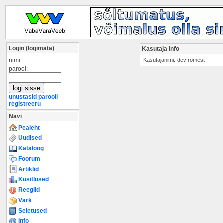
Login (logimata)
Kasutaja info
nimi:
Kasutajanimi:
devfromest
parool:
unustasid parooli
registreeru
Navi
Pealeht
Uudised
Kataloog
Foorum
Artiklid
Küsitlused
Reeglid
Värk
Seletused
Info