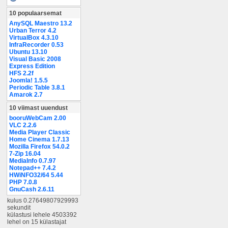
10 populaarsemat
AnySQL Maestro 13.2
Urban Terror 4.2
VirtualBox 4.3.10
InfraRecorder 0.53
Ubuntu 13.10
Visual Basic 2008
Express Edition
HFS 2.2f
Joomla! 1.5.5
Periodic Table 3.8.1
Amarok 2.7
10 viimast uuendust
booruWebCam 2.00
VLC 2.2.6
Media Player Classic
Home Cinema 1.7.13
Mozilla Firefox 54.0.2
7-Zip 16.04
MediaInfo 0.7.97
Notepad++ 7.4.2
HWiNFO32/64 5.44
PHP 7.0.8
GnuCash 2.6.11
kulus 0.27649807929993
sekundit
külastusi lehele 4503392
lehel on 15 külastajat