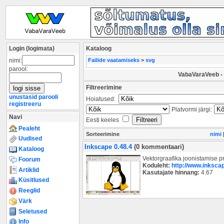
Login (logimata)
Kataloog
nimi:
Failide vaatamiseks
>
svg
parool:
VabaVaraVeeb - 
Filtreerimine
unustasid parooli
Hoiatused:
registreeru
Platvormi järgi:
Navi
Eesti keeles
Pealeht
Sorteerimine
nimi
Uudised
Inkscape 0.48.4
(0 kommentaari)
Kataloog
Vektorgraafika joonistamise 
Foorum
Koduleht:
http://www.inkscap
Artiklid
Kasutajate hinnang:
4.67
Küsitlused
Reeglid
Värk
Seletused
Info