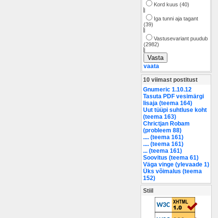
Kord kuus (40)
|
Iga tunni aja tagant
(39)
|
Vastusevariant puudub
(2982)
|
vaata
10 viimast postitust
Gnumeric 1.10.12
Tasuta PDF vesimärgi
lisaja (teema 164)
Uut tüüpi suhtluse koht
(teema 163)
Chrictjan Robam
(probleem 88)
.... (teema 161)
.... (teema 161)
... (teema 161)
Soovitus (teema 61)
Väga vinge (ylevaade 1)
Üks võimalus (teema
152)
Stiil