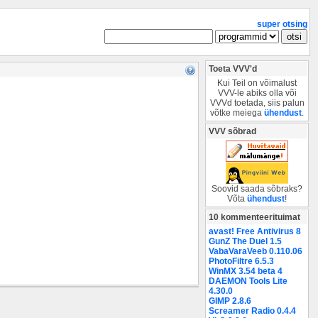
super otsing
Toeta VVV'd
Kui Teil on võimalust
VVV-le abiks olla või
VVVd toetada, siis palun
võtke meiega
ühendust
.
VVV sõbrad
Soovid saada sõbraks?
Võta
ühendust
!
10 kommenteerituimat
avast! Free Antivirus 8
GunZ The Duel 1.5
VabaVaraVeeb 0.110.06
PhotoFiltre 6.5.3
WinMX 3.54 beta 4
DAEMON Tools Lite
4.30.0
GIMP 2.8.6
Screamer Radio 0.4.4