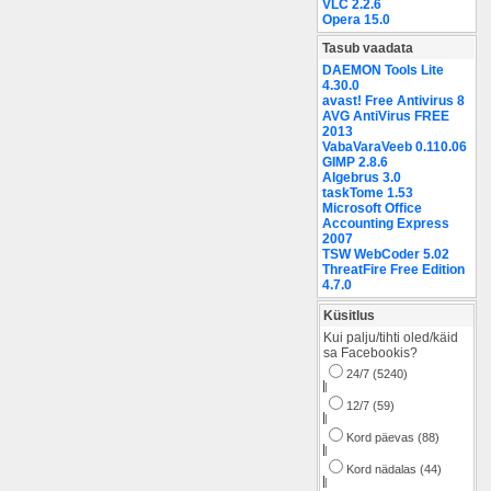
VLC 2.2.6
Opera 15.0
Tasub vaadata
DAEMON Tools Lite
4.30.0
avast! Free Antivirus 8
AVG AntiVirus FREE
2013
VabaVaraVeeb 0.110.06
GIMP 2.8.6
Algebrus 3.0
taskTome 1.53
Microsoft Office
Accounting Express
2007
TSW WebCoder 5.02
ThreatFire Free Edition
4.7.0
Küsitlus
Kui palju/tihti oled/käid
sa Facebookis?
24/7 (5240)
|
12/7 (59)
|
Kord päevas (88)
|
Kord nädalas (44)
|