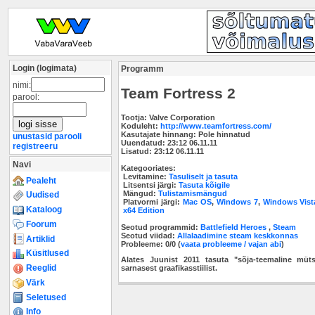
Login (logimata)
Programm
nimi:
Team Fortress 2
parool:
Tootja:
Valve Corporation
Koduleht:
http://www.teamfortress.com/
Kasutajate hinnang:
Pole hinnatud
unustasid parooli
Uuendatud:
23:12 06.11.11
registreeru
Lisatud:
23:12 06.11.11
Navi
Kategooriates:
Levitamine:
Tasuliselt ja tasuta
Pealeht
Litsentsi järgi:
Tasuta kõigile
Mängud:
Tulistamismängud
Uudised
Platvormi järgi:
Mac OS
,
Windows 7
,
Windows Vist
Kataloog
x64 Edition
Foorum
Seotud programmid:
Battlefield Heroes
,
Steam
Seotud viidad:
Allalaadimine steam keskkonnas
Artiklid
Probleeme: 0/0 (
vaata probleeme / vajan abi
)
Küsitlused
Alates Juunist 2011 tasuta "sõja-teemaline müt
Reeglid
sarnasest graafikasstiilist.
Värk
Seletused
Info