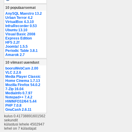
10 populaarsemat
AnySQL Maestro 13.2
Urban Terror 4.2
VirtualBox 4.3.10
InfraRecorder 0.53
Ubuntu 13.10
Visual Basic 2008
Express Edition
HFS 2.2f
Joomla! 1.5.5
Periodic Table 3.8.1
Amarok 2.7
10 viimast uuendust
booruWebCam 2.00
VLC 2.2.6
Media Player Classic
Home Cinema 1.7.13
Mozilla Firefox 54.0.2
7-Zip 16.04
MediaInfo 0.7.97
Notepad++ 7.4.2
HWiNFO32/64 5.44
PHP 7.0.8
GnuCash 2.6.11
kulus 0.41738891601562
sekundit
külastusi lehele 4502947
lehel on 7 külastajat