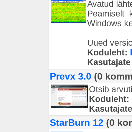
Avatud läht
Peamiselt k
Windows ket
Uued versi
Koduleht:
Kasutajate
Prevx 3.0
(0 komme
Otsib arvut
Koduleht:
Kasutajat
StarBurn 12
(0 ko