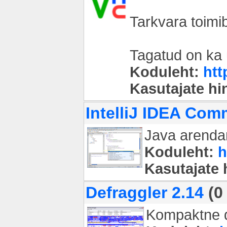
Tarkvara toimib
Tagatud on ka 
Koduleht:
htt
Kasutajate h
IntelliJ IDEA Com
Java arenda
Koduleht:
h
Kasutajate
Defraggler 2.14
(0
Kompaktne de