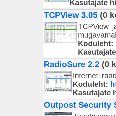
Kasutajate 
TCPView 3.05
(0 k
TCPView jä
mugavamalt
Koduleht:
Kasutajat
RadioSure 2.2
(0 
Interneti raa
Koduleht:
h
Kasutajate 
Outpost Security S