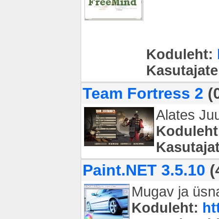
Koduleht:
Kasutajat
Team Fortress 2
(
Alates Juu
Koduleht
Kasutaja
Paint.NET 3.5.10
(
Mugav ja üsna
Koduleht:
ht