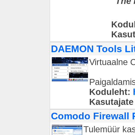
"The 
Kodul
Kasut
DAEMON Tools Lit
Virtuaalne C
Paigaldamis
Koduleht:
Kasutajate
Comodo Firewall P
Tulemüür kasu