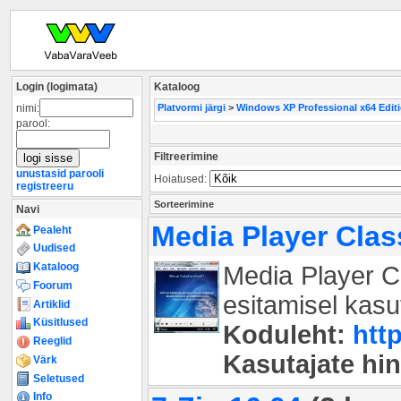
Login (logimata)
Kataloog
nimi:
Platvormi järgi
>
Windows XP Professional x64 Edit
parool:
Filtreerimine
unustasid parooli
Hoiatused:
registreeru
Sorteerimine
Navi
Media Player Cla
Pealeht
Uudised
Kataloog
Media Player C
Foorum
esitamisel kasu
Artiklid
Küsitlused
Koduleht:
htt
Reeglid
Kasutajate hi
Värk
Seletused
Info