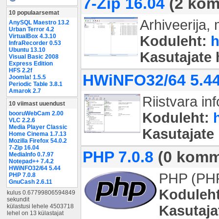
7-Zip 16.04
(2 kom
10 populaarsemat
Arhiveerija,
AnySQL Maestro 13.2
Urban Terror 4.2
VirtualBox 4.3.10
Koduleht:
h
InfraRecorder 0.53
Ubuntu 13.10
Kasutajate
Visual Basic 2008
Express Edition
HFS 2.2f
HWiNFO32/64 5.4
Joomla! 1.5.5
Periodic Table 3.8.1
Amarok 2.7
Riistvara inf
10 viimast uuendust
Koduleht:
booruWebCam 2.00
VLC 2.2.6
Media Player Classic
Kasutajate
Home Cinema 1.7.13
Mozilla Firefox 54.0.2
7-Zip 16.04
PHP 7.0.8
(0 komm
MediaInfo 0.7.97
Notepad++ 7.4.2
HWiNFO32/64 5.44
PHP (PHP:
PHP 7.0.8
GnuCash 2.6.11
Koduleht
kulus 0.67799806594849
sekundit
külastusi lehele 4503718
Kasutaja
lehel on 13 külastajat