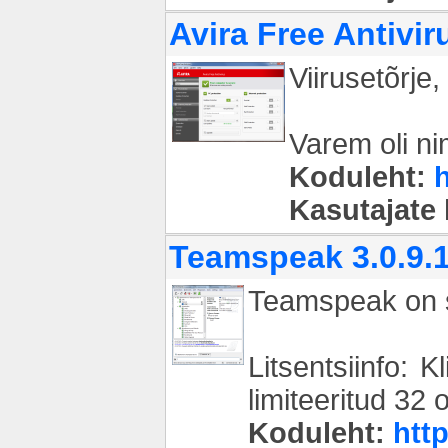
Avira Free Antivir
Viirusetõrje,
Varem oli ni
Koduleht:
Kasutajate
Teamspeak 3.0.9.
Teamspeak on s
Litsentsiinfo: 
limiteeritud 32 
Koduleht:
htt