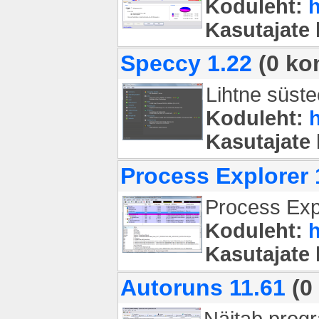
Koduleht:
h
Kasutajate
Speccy 1.22
(0 ko
Lihtne süst
Koduleht:
Kasutajate
Process Explorer 
Process Expl
Koduleht:
h
Kasutajate
Autoruns 11.61
(0
Näitab progra