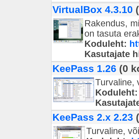
VirtualBox 4.3.10
(
Rakendus, mis
on tasuta era
Koduleht:
ht
Kasutajate 
KeePass 1.26
(0 k
Turvaline,
Koduleht:
Kasutajat
KeePass 2.x 2.23
(
Turvaline, v