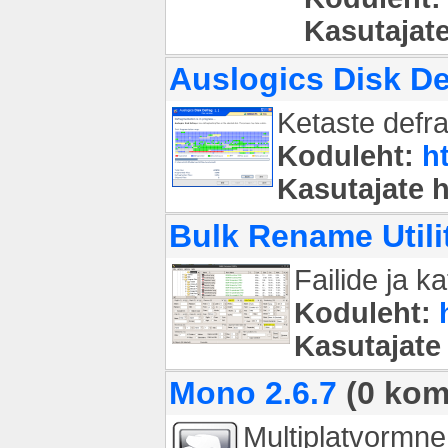
Kasutajat
Auslogics Disk De
Ketaste defr
Koduleht:
h
Kasutajate 
Bulk Rename Utilit
Failide ja 
Koduleht:
Kasutajate
Mono 2.6.7
(0 kom
Multiplatvormne