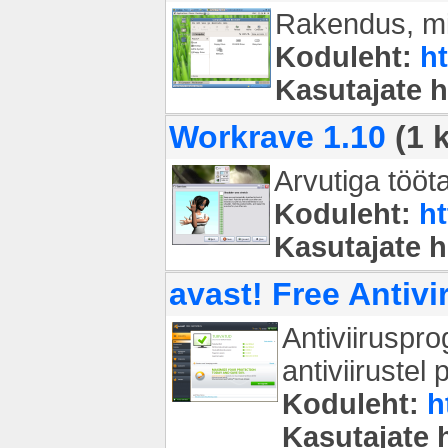
Rakendus, mis
Koduleht:
h
Kasutajate 
Workrave 1.10
(1 
Arvutiga tööt
Koduleht:
h
Kasutajate 
avast! Free Antivi
Antiviiruspr
antiviirustel
Koduleht:
h
Kasutajate