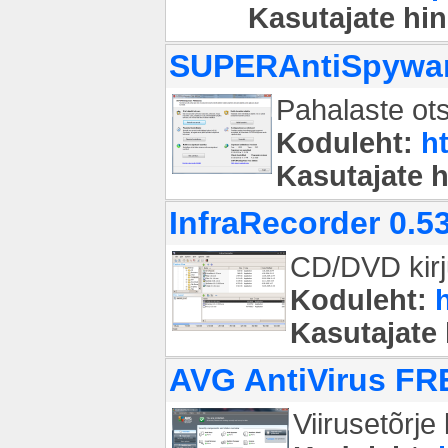
Kasutajate hi
SUPERAntiSpyware
Pahalaste otsi
Koduleht:
h
Kasutajate 
InfraRecorder 0.5
CD/DVD kirju
Koduleht:
Kasutajate
AVG AntiVirus FR
Viirusetõrje