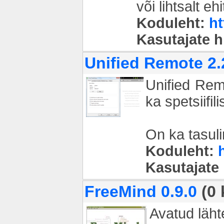
või lihtsalt 
Koduleht:
ht
Kasutajate 
Unified Remote 2.
Unified Remo
ka spetsiif
On ka tasuli
Koduleht:
Kasutajate
FreeMind 0.9.0
(0 
Avatud läh