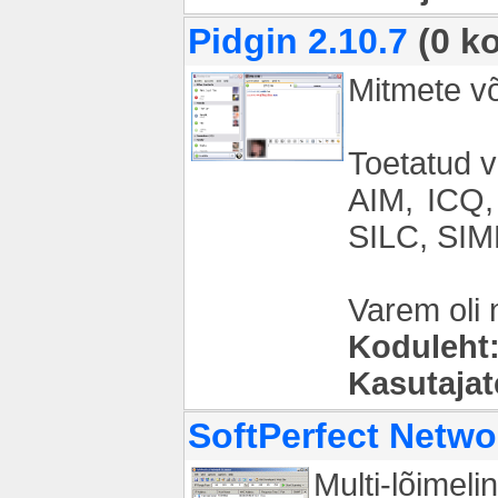
Pidgin 2.10.7
(0 k
Mitmete võ
Toetatud v
AIM, ICQ,
SILC, SIM
Varem oli
Koduleht
Kasutaja
SoftPerfect Netwo
Multi-lõimel