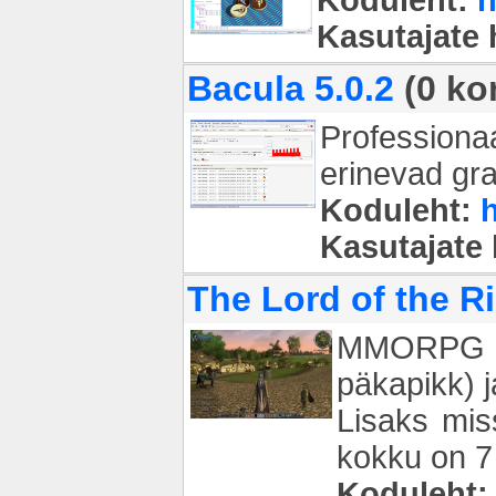
Kasutajate
Bacula 5.0.2
(0 ko
Professiona
erinevad gra
Koduleht:
Kasutajate
The Lord of the R
MMORPG fan
päkapikk) j
Lisaks mis
kokku on 7 
Koduleht: