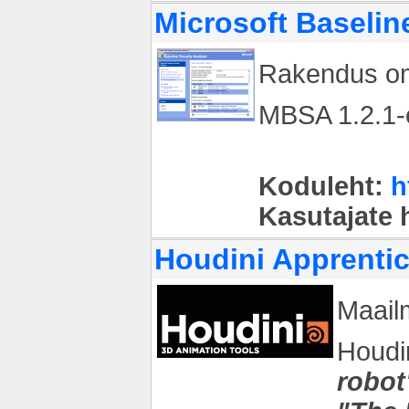
Microsoft Baselin
Rakendus oma
MBSA 1.2.1-e
Koduleht:
h
Kasutajate
Houdini Apprentic
Maail
Houdi
robot