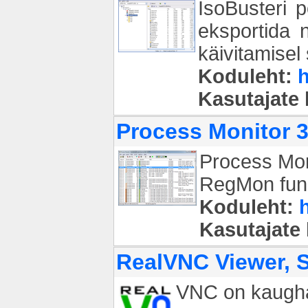
IsoBusteri 
eksportida 
käivitamisel
Koduleht:
h
Kasutajate
Process Monitor 3
Process Moni
RegMon funkt
Koduleht:
Kasutajate
RealVNC Viewer, S
VNC on kaughal