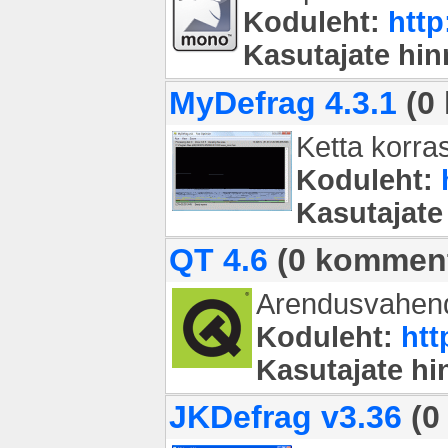
Koduleht:
htt
Kasutajate hi
MyDefrag 4.3.1
(0
Ketta korras
Koduleht:
Kasutajate
QT 4.6
(0 komment
Arendusvahend 
Koduleht:
htt
Kasutajate h
JKDefrag v3.36
(0