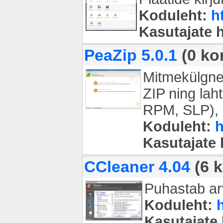
Koduleht:
h
Kasutajate 
PeaZip 5.0.1
(0 ko
Mitmekülgne
ZIP ning la
RPM, SLP), 
Koduleht:
h
Kasutajate
CCleaner 4.04
(6 
Puhastab arvu
Koduleht:
Kasutajate