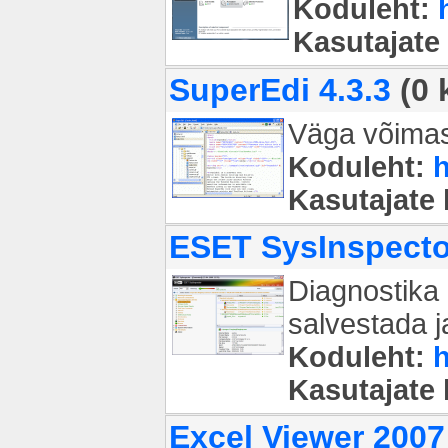
Koduleht:
Kasutajate
SuperEdi 4.3.3
(0 
Väga võimas 
Koduleht:
h
Kasutajate
ESET SysInspector
Diagnostika 
salvestada j
Koduleht:
h
Kasutajate
Excel Viewer 200