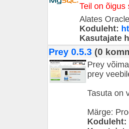
Teil on õigus
Alates Oracle
Koduleht:
h
Kasutajate 
Prey 0.5.3
(0 komm
Prey võimal
prey veebil
Tasuta on v
Märge: Prog
Koduleht: