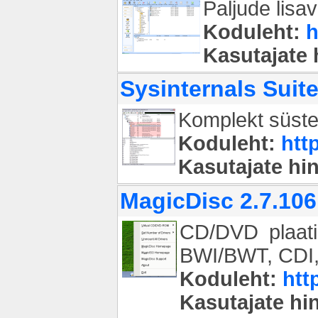
Paljude lisa
Koduleht:
h
Kasutajate
Sysinternals Suite
Komplekt süstee
Koduleht:
htt
Kasutajate hi
MagicDisc 2.7.106
CD/DVD plaat
BWI/BWT, CDI, 
Koduleht:
htt
Kasutajate h