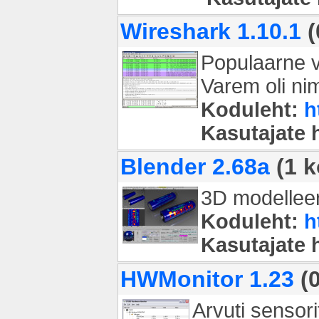
Wireshark 1.10.1
(
Populaarne võ
Varem oli ni
Koduleht:
h
Kasutajate
Blender 2.68a
(1 k
3D modelleer
Koduleht:
h
Kasutajate
HWMonitor 1.23
(0
Arvuti sensori