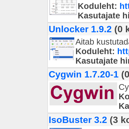
Koduleht:
ht
Kasutajate 
Unlocker 1.9.2
(0 
Aitab kustutad
Koduleht:
ht
Kasutajate h
Cygwin 1.7.20-1
(0
Cy
Ko
Ka
IsoBuster 3.2
(3 k