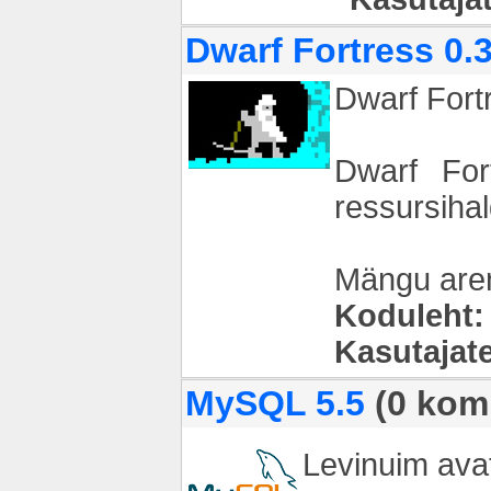
Dwarf Fortress 0.
Dwarf Fort
Dwarf For
ressursiha
Mängu aren
Koduleht:
Kasutajat
MySQL 5.5
(0 kom
Levinuim avat