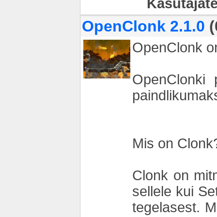
Kasutajat
OpenClonk 2.1.0
(
OpenClonk on
OpenClonki 
paindlikumak
Mis on Clonk
Clonk on mitm
sellele kui S
tegelasest. 