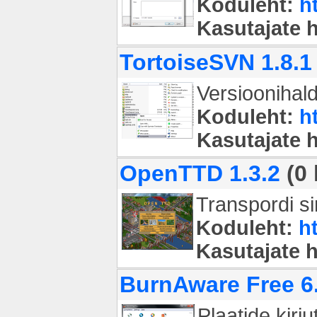
Koduleht:
h
Kasutajate 
TortoiseSVN 1.8.1
Versioonihald
Koduleht:
h
Kasutajate 
OpenTTD 1.3.2
(0 
Transpordi s
Koduleht:
h
Kasutajate 
BurnAware Free 6
Plaatide kirj