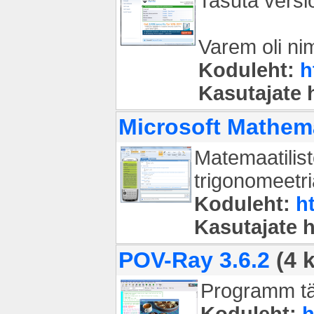
Tasuta versio
Varem oli ni
Koduleht:
h
Kasutajate
Microsoft Mathema
Matemaatilis
trigonomeetri
Koduleht:
h
Kasutajate 
POV-Ray 3.6.2
(4 
Programm täp
Koduleht:
h